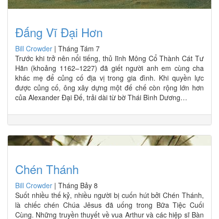
Đấng Vĩ Đại Hơn
Bill Crowder
|
Tháng Tám 7
Trước khi trở nên nổi tiếng, thủ lĩnh Mông Cổ Thành Cát Tư
Hãn (khoảng 1162–1227) đã giết người anh em cùng cha
khác mẹ để củng cố địa vị trong gia đình. Khi quyền lực
được củng cố, ông xây dựng một đế chế còn rộng lớn hơn
của Alexander Đại Đế, trải dài từ bờ Thái Bình Dương…
Chén Thánh
Bill Crowder
|
Tháng Bảy 8
Suốt nhiều thế kỷ, nhiều người bị cuốn hút bởi Chén Thánh,
là chiếc chén Chúa Jêsus đã uống trong Bữa Tiệc Cuối
Cùng. Những truyền thuyết về vua Arthur và các hiệp sĩ Bàn