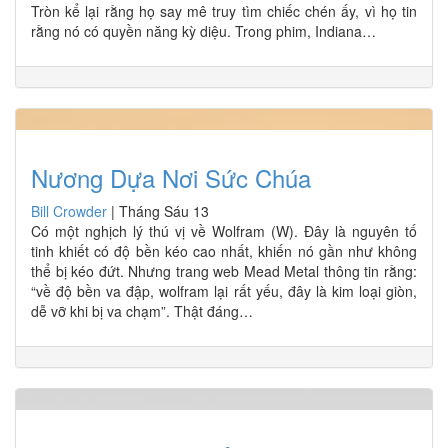
Tròn kể lại rằng họ say mê truy tìm chiếc chén ấy, vì họ tin
rằng nó có quyền năng kỳ diệu. Trong phim, Indiana…
Nương Dựa Nơi Sức Chúa
Bill Crowder
|
Tháng Sáu 13
Có một nghịch lý thú vị về Wolfram (W). Đây là nguyên tố
tinh khiết có độ bền kéo cao nhất, khiến nó gần như không
thể bị kéo đứt. Nhưng trang web Mead Metal thông tin rằng:
“về độ bền va đập, wolfram lại rất yếu, đây là kim loại giòn,
dễ vỡ khi bị va chạm”. Thật đáng…