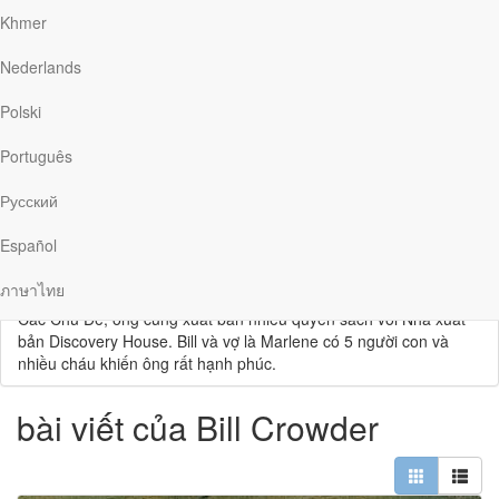
Khmer
Nederlands
Polski
Bill Crowder
Português
Русский
Bill Crowder trở thành nhân sự của Mục vụ RBC sau 20 năm
trong chức vụ mục sư. Ông làm việc gần gũi với Mart De Haan
Español
như là giáo sư cộng sự. Thêm vào đó, ông dành nhiều thời gian
trong mục vụ giảng dạy Kinh Thánh cho những lãnh đạo Cơ Đốc
ภาษาไทย
khắp thế giới. Ông đã viết nhiều quyển sách cho loạt Khám Phá
Các Chủ Đề, ông cũng xuất bản nhiều quyển sách với Nhà xuất
bản Discovery House. Bill và vợ là Marlene có 5 người con và
nhiều cháu khiến ông rất hạnh phúc.
bài viết của Bill Crowder