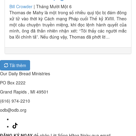
Bill Crowder
|
Tháng Mười Một 6
Thomas de Mahy là một trong số nhiều quý tộc bị đám đông
xử tử vào thời kỳ Cách mạng Pháp cuối Thế kỷ XVIII. Theo
một câu chuyện truyền miệng, khi đọc lệnh hành quyết của
mình, ông đã thản nhiên nhận xét: “Tôi thấy các người mắc
ba lỗi chính tả”. Nếu đúng vậy, Thomas đã phớt lờ…
Tải thêm
Our Daily Bread Ministries
PO Box 2222
Grand Rapids , MI 49501
(616) 974-2210
odb@odb.org
ĐĂNG KÝ NGAY
để nhận Lời Sống Hằng Ngày qua email