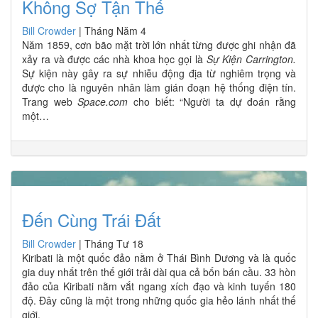
Không Sợ Tận Thế
Bill Crowder
|
Tháng Năm 4
Năm 1859, cơn bão mặt trời lớn nhất từng được ghi nhận đã
xảy ra và được các nhà khoa học gọi là
Sự Kiện Carrington.
Sự kiện này gây ra sự nhiễu động địa từ nghiêm trọng và
được cho là nguyên nhân làm gián đoạn hệ thống điện tín.
Trang web
Space.com
cho biết: “Người ta dự đoán rằng
một…
Đến Cùng Trái Đất
Bill Crowder
|
Tháng Tư 18
Kiribati là một quốc đảo nằm ở Thái Bình Dương và là quốc
gia duy nhất trên thế giới trải dài qua cả bốn bán cầu. 33 hòn
đảo của Kiribati nằm vắt ngang xích đạo và kinh tuyến 180
độ. Đây cũng là một trong những quốc gia hẻo lánh nhất thế
giới.