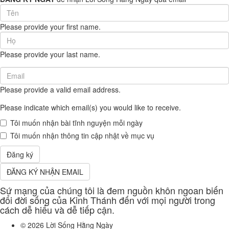
First
Name
Please provide your first name.
(required)
Last
Name
Please provide your last name.
(required)
Email
(required)
Please provide a valid email address.
Please indicate which email(s) you would like to receive.
Tôi muốn nhận bài tĩnh nguyện mỗi ngày
Tôi muốn nhận thông tin cập nhật về mục vụ
Đăng ký
ĐĂNG KÝ NHẬN EMAIL
Sứ mạng của chúng tôi là đem nguồn khôn ngoan biến
đổi đời sống của Kinh Thánh đến với mọi người trong
cách dễ hiểu và dễ tiếp cận.
© 2026
Lời Sống Hằng Ngày