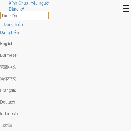
Kính Chúa. Yêu người.
Tác giả
to
Đăng ký
na
xem hết
Dâng hiến
Dâng hiến
English
Burmese
繁體中文
简体中文
Français
Deutsch
Indonesia
日本語