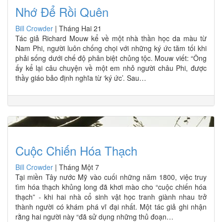
Nhớ Để Rồi Quên
Bill Crowder
|
Tháng Hai 21
Tác giả Richard Mouw kể về một nhà thần học da màu từ
Nam Phi, người luôn chống chọi với những ký ức tăm tối khi
phải sống dưới chế độ phân biệt chủng tộc. Mouw viết: “Ông
ấy kể lại câu chuyện về một em nhỏ người châu Phi, được
thầy giáo bảo định nghĩa từ ‘ký ức’. Sau…
Cuộc Chiến Hóa Thạch
Bill Crowder
|
Tháng Một 7
Tại miền Tây nước Mỹ vào cuối những năm 1800, việc truy
tìm hóa thạch khủng long đã khơi mào cho “cuộc chiến hóa
thạch” - khi hai nhà cổ sinh vật học tranh giành nhau trở
thành người có khám phá vĩ đại nhất. Một tác giả ghi nhận
rằng hai người này “đã sử dụng những thủ đoạn…