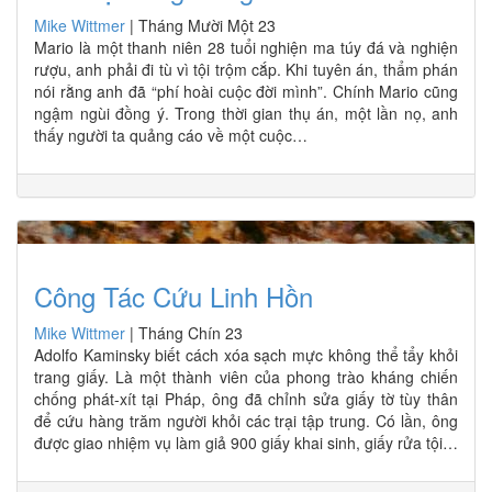
Mike Wittmer
|
Tháng Mười Một 23
Mario là một thanh niên 28 tuổi nghiện ma túy đá và nghiện
rượu, anh phải đi tù vì tội trộm cắp. Khi tuyên án, thẩm phán
nói rằng anh đã “phí hoài cuộc đời mình”. Chính Mario cũng
ngậm ngùi đồng ý. Trong thời gian thụ án, một lần nọ, anh
thấy người ta quảng cáo về một cuộc…
Công Tác Cứu Linh Hồn
Mike Wittmer
|
Tháng Chín 23
Adolfo Kaminsky biết cách xóa sạch mực không thể tẩy khỏi
trang giấy. Là một thành viên của phong trào kháng chiến
chống phát-xít tại Pháp, ông đã chỉnh sửa giấy tờ tùy thân
để cứu hàng trăm người khỏi các trại tập trung. Có lần, ông
được giao nhiệm vụ làm giả 900 giấy khai sinh, giấy rửa tội…