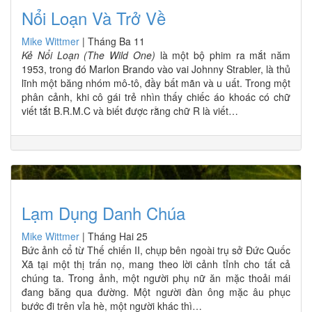
Nổi Loạn Và Trở Về
Mike Wittmer
|
Tháng Ba 11
Kẻ Nổi Loạn (The Wild One)
là một bộ phim ra mắt năm
1953, trong đó Marlon Brando vào vai Johnny Strabler, là thủ
lĩnh một băng nhóm mô-tô, đầy bất mãn và u uất. Trong một
phân cảnh, khi cô gái trẻ nhìn thấy chiếc áo khoác có chữ
viết tắt B.R.M.C và biết được rằng chữ R là viết…
Lạm Dụng Danh Chúa
Mike Wittmer
|
Tháng Hai 25
Bức ảnh cổ từ Thế chiến II, chụp bên ngoài trụ sở Đức Quốc
Xã tại một thị trấn nọ, mang theo lời cảnh tỉnh cho tất cả
chúng ta. Trong ảnh, một người phụ nữ ăn mặc thoải mái
đang băng qua đường. Một người đàn ông mặc âu phục
bước đi trên vỉa hè, một người khác thì…