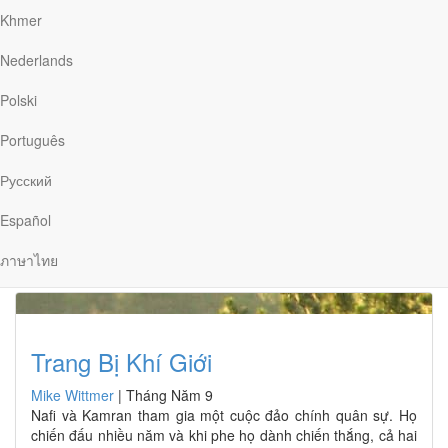
Khmer
Nederlands
Điều Chắc Chắn Duy Nhất
Polski
Mike Wittmer
|
Tháng Sáu 27
Ở những vùng khí hậu lạnh, cây cối thường chuẩn bị cho
Português
mùa đông bằng một quá trình gọi là “làm cứng”. Nước trong
các tế bào được rút ra ngoài để tránh bị đóng băng, giãn nở
Русский
và làm vỡ tế bào. Lượng nước còn lại giữa các tế bào thì quá
tinh khiết nên không thể hình thành…
Español
ภาษาไทย
Trang Bị Khí Giới
Mike Wittmer
|
Tháng Năm 9
Nafi và Kamran tham gia một cuộc đảo chính quân sự. Họ
chiến đấu nhiều năm và khi phe họ dành chiến thắng, cả hai