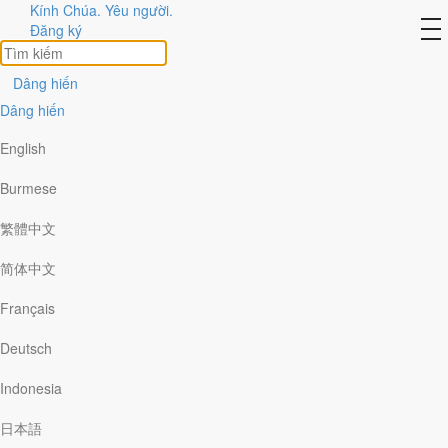
Kính Chúa. Yêu người.
Tác giả
to
Đăng ký
na
xem hết
Dâng hiến
bài viết của Mike Wittmer
Dâng hiến
English
Burmese
繁體中文
Bạn Cần Ai?
简体中文
Mike Wittmer
|
Tháng Bảy 16
Một vận động viên nổi tiếng ngồi thẳng lưng trên ghế, chiếc
Français
máy bay đã sẵn sàng cất cánh đưa anh đến trận chung kết,
mà anh tin chắc mình sẽ chiến thắng. Một tiếp viên đi ngang
Deutsch
nhắc nhở: “Thưa anh, xin hãy thắt dây an toàn”. Anh mỉm
cười đáp: “Siêu nhân không cần dây an toàn”. Cô…
Indonesia
日本語