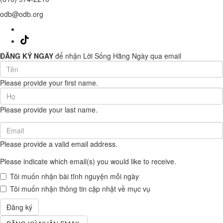
odb@odb.org
ĐĂNG KÝ NGAY
để nhận Lời Sống Hằng Ngày qua email
First
Name
Please provide your first name.
(required)
Last
Name
Please provide your last name.
(required)
Email
(required)
Please provide a valid email address.
Please indicate which email(s) you would like to receive.
Tôi muốn nhận bài tĩnh nguyện mỗi ngày
Tôi muốn nhận thông tin cập nhật về mục vụ
Đăng ký