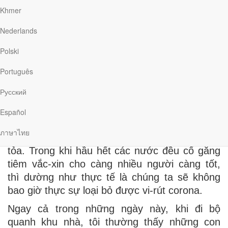
Khmer
Suy nghĩ về việc phải sống trong khoảng thời
gian đầy bấp bênh và bị nhốt trong nhà, cảm
Nederlands
giác đó thật chán nản. Bản thân tôi mong ước
Polski
được trở lại “những ngày tươi đẹp cũ”, được
tự do đi lại và không cần phải lo bị nhiễm
Português
bệnh.
Русский
Cảm xúc này càng mạnh mẽ hơn mỗi khi tôi
đọc những tin buồn mới nhất về Covid-19,
Español
chẳng hạn như các quốc gia bị ảnh hưởng bởi
ภาษาไทย
làn sóng mới của các ca nhiễm và phải phong
tỏa. Trong khi hầu hết các nước đều cố gắng
tiêm vắc-xin cho càng nhiều người càng tốt,
thì dường như thực tế là chúng ta sẽ không
bao giờ thực sự loại bỏ được vi-rút corona.
Ngay cả trong những ngày này, khi đi bộ
quanh khu nhà, tôi thường thấy những con