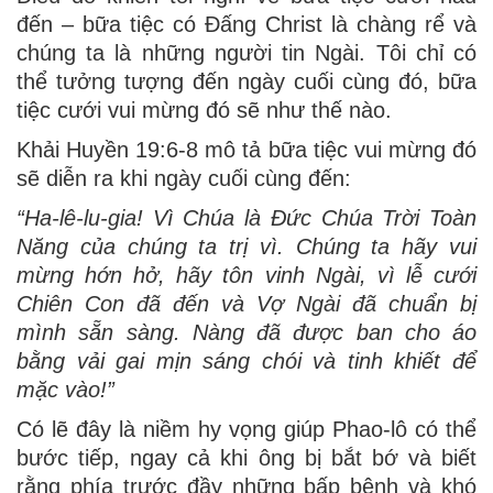
đến – bữa tiệc có Đấng Christ là chàng rể và
chúng ta là những người tin Ngài. Tôi chỉ có
thể tưởng tượng đến ngày cuối cùng đó, bữa
tiệc cưới vui mừng đó sẽ như thế nào.
Khải Huyền 19:6-8 mô tả bữa tiệc vui mừng đó
sẽ diễn ra khi ngày cuối cùng đến:
“Ha-lê-lu-gia! Vì Chúa là Đức Chúa Trời Toàn
Năng của chúng ta trị vì. Chúng ta hãy vui
mừng hớn hở, hãy tôn vinh Ngài, vì lễ cưới
Chiên Con đã đến và Vợ Ngài đã chuẩn bị
mình sẵn sàng. Nàng đã được ban cho áo
bằng vải gai mịn sáng chói và tinh khiết để
mặc vào!”
Có lẽ đây là niềm hy vọng giúp Phao-lô có thể
bước tiếp, ngay cả khi ông bị bắt bớ và biết
rằng phía trước đầy những bấp bênh và khó