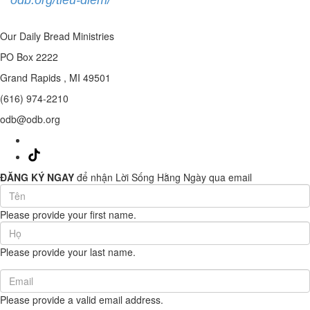
Our Daily Bread Ministries
PO Box 2222
Grand Rapids , MI 49501
(616) 974-2210
odb@odb.org
ĐĂNG KÝ NGAY
để nhận Lời Sống Hằng Ngày qua email
First
Name
Please provide your first name.
(required)
Last
Name
Please provide your last name.
(required)
Email
(required)
Please provide a valid email address.