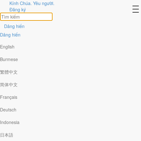
Kính Chúa. Yêu người.
to
Đăng ký
na
Dâng hiến
Dâng hiến
English
Burmese
NGÀY COVID-19 ĐƯỢC
繁體中文
GỌI LÀ BỆNH ĐẶC HỮU
简体中文
Français
Khi tôi lần đầu tiên nghe các kênh tin tức nói
Deutsch
rằng Covid-19 được cho là sẽ trở thành căn
bệnh đặc hữu – một loại bệnh thường trực,
Indonesia
giống như cảm lạnh thông thường – lòng tôi đã
日本語
chùng xuống.