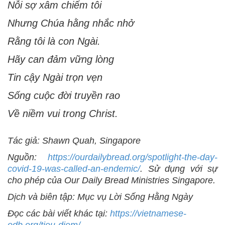
Nỗi sợ xâm chiếm tôi
Nhưng Chúa hằng nhắc nhở
Rằng tôi là con Ngài.
Hãy can đảm vững lòng
Tin cậy Ngài trọn vẹn
Sống cuộc đời truyền rao
Về niềm vui trong Christ.
Tác giả: Shawn Quah, Singapore
Nguồn:
https://ourdailybread.org/spotlight-the-day-
covid-19-was-called-an-endemic/
. Sử dụng với sự
cho phép của Our Daily Bread Ministries Singapore.
Dịch và biên tập: Mục vụ Lời Sống Hằng Ngày
Đọc các bài viết khác tại:
https://vietnamese-
odb.org/tieu-diem/