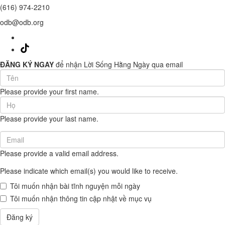
(616) 974-2210
odb@odb.org
ĐĂNG KÝ NGAY
để nhận Lời Sống Hằng Ngày qua email
First
Name
Please provide your first name.
(required)
Last
Name
Please provide your last name.
(required)
Email
(required)
Please provide a valid email address.
Please indicate which email(s) you would like to receive.
Tôi muốn nhận bài tĩnh nguyện mỗi ngày
Tôi muốn nhận thông tin cập nhật về mục vụ
Đăng ký