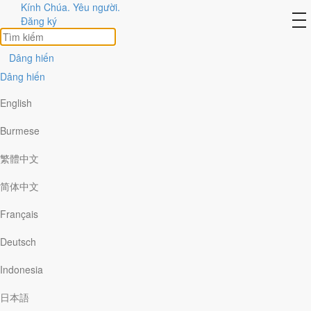
Kính Chúa. Yêu người.
to
Đăng ký
na
Dâng hiến
Dâng hiến
English
Burmese
SỰ NGUY HIỂM CỦA VI-
繁體中文
RÚT BIẾN THỂ… VÀ VIỆC
简体中文
GIẢNG DẠY
Français
Deutsch
Sự nguy hiểm của vi-rút biến thể… và việc
Indonesia
giảng dạy
日本語
Đông Nam Á đang vật lộn với làn sóng Covid