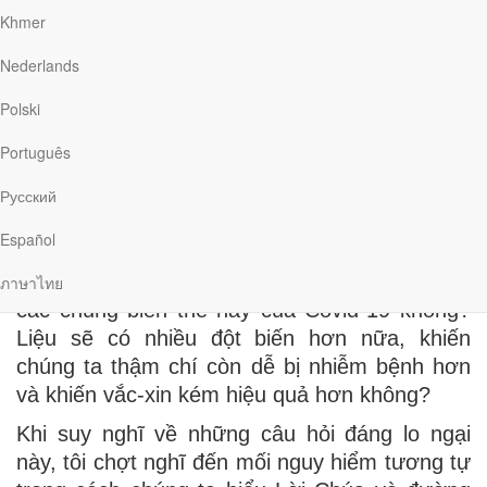
mới với sự thống trị của biến thể Delta có tốc
Khmer
độ lây lan nhanh hơn rất nhiều. Các biến thể
Nederlands
mới đang thách thức nỗ lực chống Covid-19
của toàn cầu và khiến cho kế hoạch mở cửa
Polski
trở lại của nhiều quốc gia tiếp tục bị trì hoãn.
Português
Trong bối cảnh đó, Việt Nam và rất nhiều nước
ở khu vực Đông Nam Á đang chạy đua với
Русский
chiến dịch tiêm chủng quy mô lớn nhằm sớm
Español
đạt miễn dịch cộng đồng.
Nhưng liệu vắc-xin có hiệu quả để chống lại
ภาษาไทย
các chủng biến thể này của Covid-19 không?
Liệu sẽ có nhiều đột biến hơn nữa, khiến
chúng ta thậm chí còn dễ bị nhiễm bệnh hơn
và khiến vắc-xin kém hiệu quả hơn không?
Khi suy nghĩ về những câu hỏi đáng lo ngại
này, tôi chợt nghĩ đến mối nguy hiểm tương tự