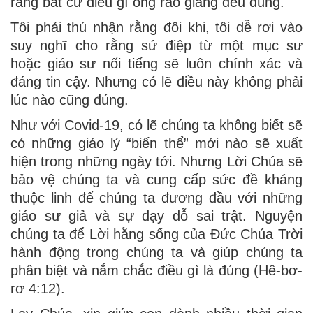
rằng bất cứ điều gì ông rao giảng đều đúng.
Tôi phải thú nhận rằng đôi khi, tôi dễ rơi vào
suy nghĩ cho rằng sứ điệp từ một mục sư
hoặc giáo sư nổi tiếng sẽ luôn chính xác và
đáng tin cậy. Nhưng có lẽ điều này không phải
lúc nào cũng đúng.
Như với Covid-19, có lẽ chúng ta không biết sẽ
có những giáo lý “biến thể” mới nào sẽ xuất
hiện trong những ngày tới. Nhưng Lời Chúa sẽ
bảo vệ chúng ta và cung cấp sức đề kháng
thuộc linh để chúng ta đương đầu với những
giáo sư giả và sự dạy dỗ sai trật. Nguyện
chúng ta để Lời hằng sống của Đức Chúa Trời
hành động trong chúng ta và giúp chúng ta
phân biệt và nắm chắc điều gì là đúng (Hê-bơ-
rơ 4:12).