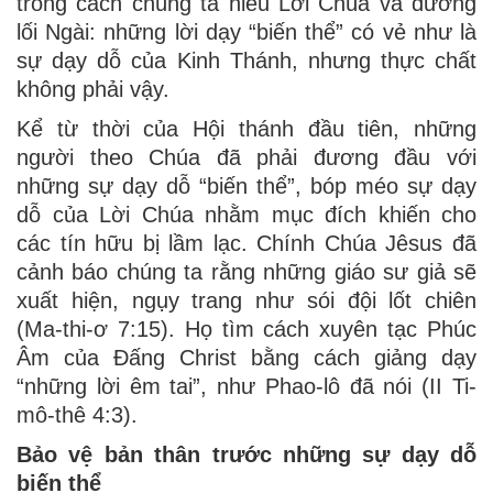
trong cách chúng ta hiểu Lời Chúa và đường
lối Ngài: những lời dạy “biến thể” có vẻ như là
sự dạy dỗ của Kinh Thánh, nhưng thực chất
không phải vậy.
Kể từ thời của Hội thánh đầu tiên, những
người theo Chúa đã phải đương đầu với
những sự dạy dỗ “biến thể”, bóp méo sự dạy
dỗ của Lời Chúa nhằm mục đích khiến cho
các tín hữu bị lầm lạc. Chính Chúa Jêsus đã
cảnh báo chúng ta rằng những giáo sư giả sẽ
xuất hiện, ngụy trang như sói đội lốt chiên
(Ma-thi-ơ 7:15). Họ tìm cách xuyên tạc Phúc
Âm của Đấng Christ bằng cách giảng dạy
“những lời êm tai”, như Phao-lô đã nói (II Ti-
mô-thê 4:3).
Bảo vệ bản thân trước những sự dạy dỗ
biến thể