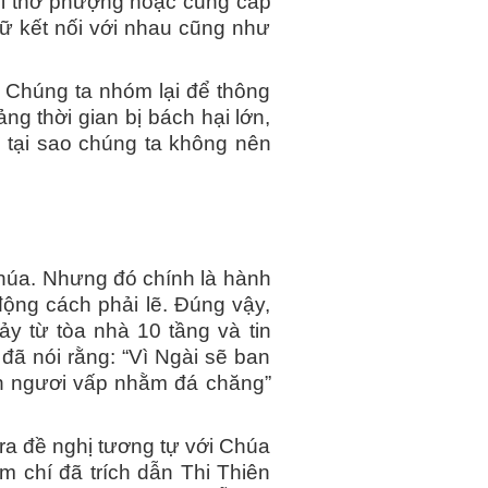
uổi thờ phượng hoặc cung cấp
iữ kết nối với nhau cũng như
. Chúng ta nhóm lại để thông
g thời gian bị bách hại lớn,
ì tại sao chúng ta không nên
Chúa. Nhưng đó chính là hành
động cách phải lẽ. Đúng vậy,
y từ tòa nhà 10 tầng và tin
đã nói rằng: “Vì Ngài sẽ ban
ân ngươi vấp nhằm đá chăng”
 ra đề nghị tương tự với Chúa
 chí đã trích dẫn Thi Thiên