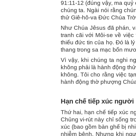
91:11-12 (đúng vậy, ma quỷ 
chúng ta. Ngài nói rằng chú
thử Giê-hô-va Đức Chúa Trời
Như Chúa Jêsus đã phán, vấn
tranh cãi với Môi-se về việ
thiếu đức tin của họ. Đó là 
thang trong sa mạc bốn mươi
Vì vậy, khi chúng ta nghi n
không phải là hành động thử 
không. Tôi cho rằng việc tạ
hành động thờ phượng Chúa
Hạn chế tiếp xúc người 
Thứ hai, hạn chế tiếp xúc n
Chủng vi-rút này chỉ sống tr
xúc (bao gồm bàn ghế bị nhi
nhiễm bệnh. Nhưng khi ngườ