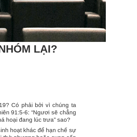
NHÓM LẠI?
19? Có phải bởi vì chúng ta
iên 91:5-6: “Ngươi sẽ chẳng
há hoại đang lúc trưa” sao?
inh hoạt khác để hạn chế sự