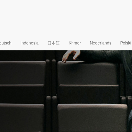
eutsch
Indonesia
日本語
Khmer
Nederlands
Polski