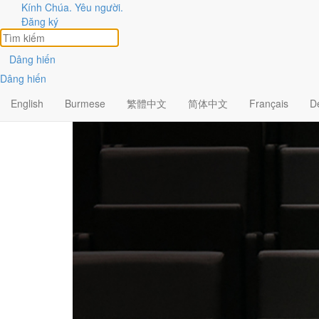
Kính Chúa. Yêu người.
Đăng ký
Dâng hiến
Dâng hiến
English
Burmese
繁體中文
简体中文
Français
D