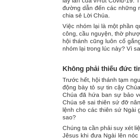
lây lan của vi-rút Covid-19
đường dẫn đến các những nền
chia sẻ Lời Chúa.
Việc nhóm lại là một phần q
công, cầu nguyện, thờ phượn
hội thánh cũng luôn cố gắng
nhóm lại trong lúc này? Vì s
Không phải thiếu đức t
Trước hết, hội thánh tạm ng
động bày tỏ sự tin cậy Chúa
Chúa đã hứa ban sự bảo vệ 
Chúa sẽ sai thiên sứ đỡ nân
lệnh cho các thiên sứ Ngài
sao?
Chúng ta cần phải suy xét li
Jêsus khi đưa Ngài lên nóc