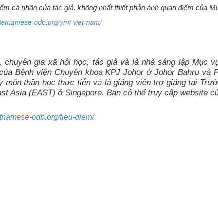
 điểm cá nhân của tác giả, không nhất thiết phản ánh quan điểm của 
/vietnamese-odb.org/ymi-viet-nam/
, chuyên gia xã hội học, tác giả và là nhà sáng lập Mục v
 của Bệnh viện Chuyên khoa KPJ Johor ở Johor Bahru và 
môn thần học thực tiễn và là giảng viên trợ giảng tại Tr
t Asia (EAST) ở Singapore. Bạn có thể truy cập website củ
ietnamese-odb.org/tieu-diem/