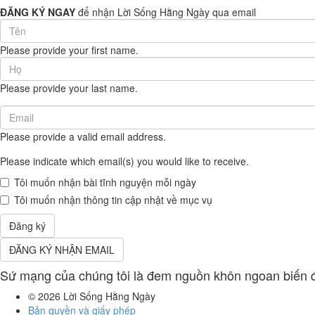
ĐĂNG KÝ NGAY
để nhận Lời Sống Hằng Ngày qua email
First
Name
Please provide your first name.
(required)
Last
Name
Please provide your last name.
(required)
Email
(required)
Please provide a valid email address.
Please indicate which email(s) you would like to receive.
Tôi muốn nhận bài tĩnh nguyện mỗi ngày
Tôi muốn nhận thông tin cập nhật về mục vụ
Đăng ký
ĐĂNG KÝ NHẬN EMAIL
Sứ mạng của chúng tôi là đem nguồn khôn ngoan biến đổ
© 2026
Lời Sống Hằng Ngày
Bản quyền và giấy phép