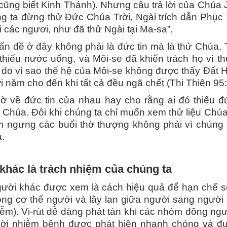
cũng biết Kinh Thánh). Nhưng câu trả lời của Chúa 
ng ta đừng thử Đức Chúa Trời, Ngài trích dẫn Phục
 các ngươi, như đã thử Ngài tại Ma-sa”.
 đề ở đây không phải là đức tin mà là thử Chúa. 
c thiếu nước uống, và Môi-se đã khiển trách họ vì 
lý do vì sao thế hệ của Môi-se không được thấy Đất H
 năm cho đến khi tất cả đều ngã chết (Thi Thiên 95:
gờ về đức tin của nhau hay cho rằng ai đó thiếu 
Chúa. Đôi khi chúng ta chỉ muốn xem thử liệu Chúa 
m ngưng các buổi thờ thượng không phải vì chúng t
.
khác là trách nhiệm của chúng ta
gười khác được xem là cách hiệu quả để hạn chế sự 
ong cơ thể người và lây lan giữa người sang người 
ễm). Vi-rút dễ dàng phát tán khi các nhóm đông ngườ
i nhiễm bệnh được phát hiện nhanh chóng và được