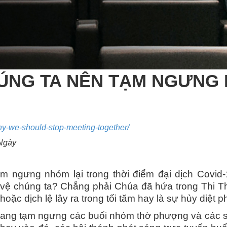
HÚNG TA NÊN TẠM NGƯNG 
why-we-should-stop-meeting-together/
 Ngày
 ngưng nhóm lại trong thời điểm đại dịch Covid-
 vệ chúng ta? Chẳng phải Chúa đã hứa trong Thi Th
ặc dịch lệ lây ra trong tối tăm hay là sự hủy diệt p
đang tạm ngưng các buổi nhóm thờ phượng và các s