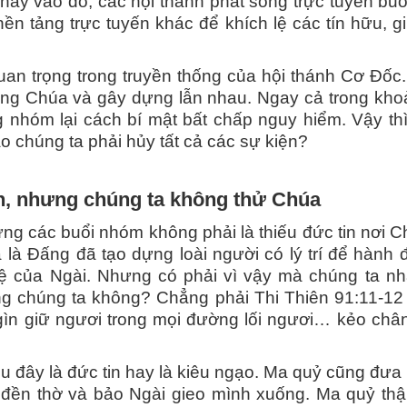
. Thay vào đó, các hội thánh phát sóng trực tuyến b
 tảng trực tuyến khác để khích lệ các tín hữu, g
uan trọng trong truyền thống của hội thánh Cơ Đốc
g Chúa và gây dựng lẫn nhau. Ngay cả trong khoản
 nhóm lại cách bí mật bất chấp nguy hiểm. Vậy th
ao chúng ta phải hủy tất cả các sự kiện?
in, nhưng chúng ta không thử Chúa
ưng các buổi nhóm không phải là thiếu đức tin nơi 
 là Đấng đã tạo dựng loài người có lý trí để hành 
của Ngài. Nhưng có phải vì vậy mà chúng ta nhả
g chúng ta không? Chẳng phải Thi Thiên 91:11-12 
 gìn giữ ngươi trong mọi đường lối ngươi… kẻo ch
ệu đây là đức tin hay là kiêu ngạo. Ma quỷ cũng đưa
 đền thờ và bảo Ngài gieo mình xuống. Ma quỷ thậm